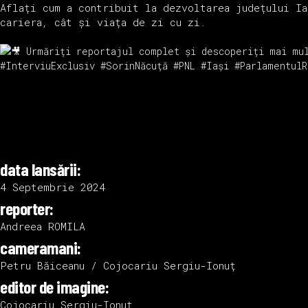
Aflați cum a contribuit la dezvoltarea județului I
cariera, cât și viața de zi cu zi.
Urmăriți reportajul complet și descoperiți mai mul
#InterviuExclusiv
#SorinNăcuță
#PNL
#Iași
#Parlamentul
data lansării:
4 Septembrie 2024
reporter:
Andreea ROMILA
cameramani:
Petru Băiceanu / Cojocariu Sergiu-Ionuț
editor de imagine:
Cojocariu Sergiu-Ionuț