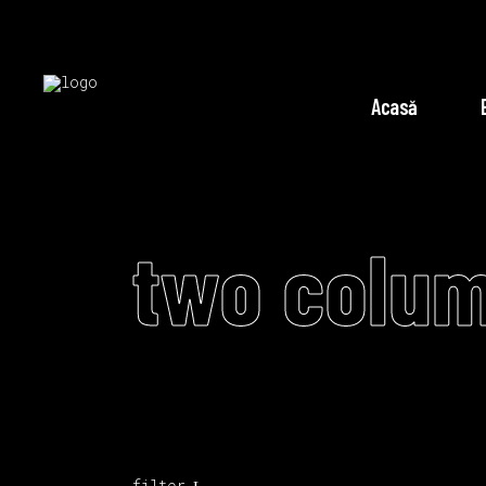
Acasă
two colum
filter