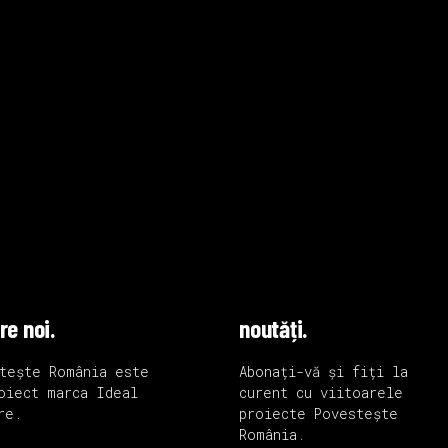
re noi.
noutăți.
tește România este
Abonați-vă și fiți la
oiect marca
Ideal
curent cu viitoarele
re.
proiecte Povestește
România.