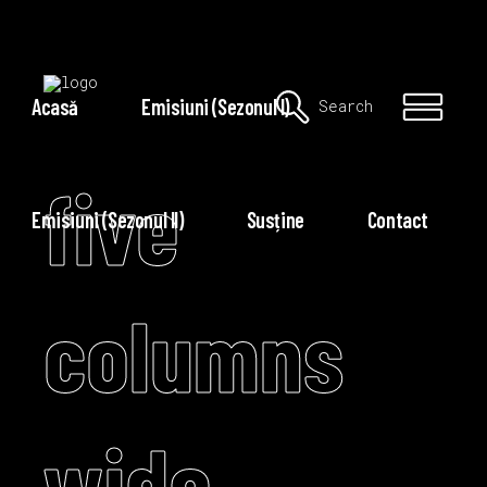
Acasă
Emisiuni (Sezonul I)
Search
five
Emisiuni (Sezonul II)
Susține
Contact
columns
wide.