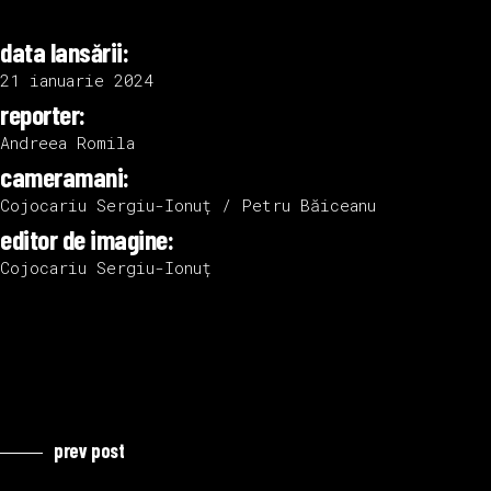
data lansării:
21 ianuarie 2024
reporter:
Andreea Romila
cameramani:
Cojocariu Sergiu-Ionuț / Petru Băiceanu
editor de imagine:
Cojocariu Sergiu-Ionuț
prev post