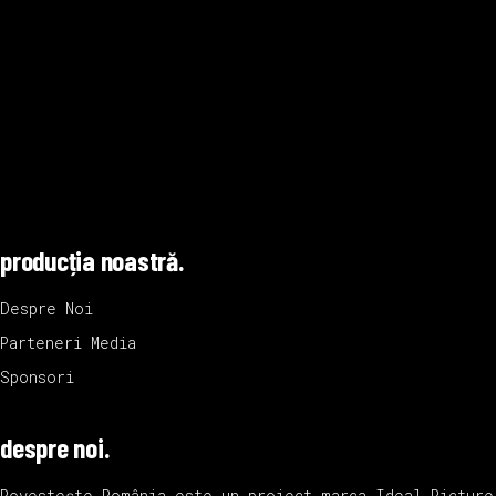
producția noastră.
Despre Noi
Parteneri Media
Sponsori
despre noi.
Povestește România este un proiect marca
Ideal Picture