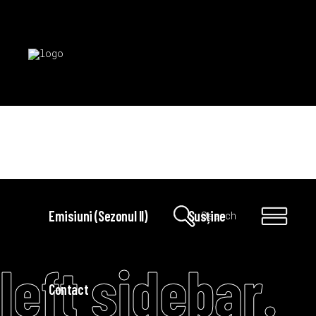
Acasă
Emisiuni (Sezonul I)
Emisiuni (Sezonul II)
Susține
Search
left sidebar.
Contact